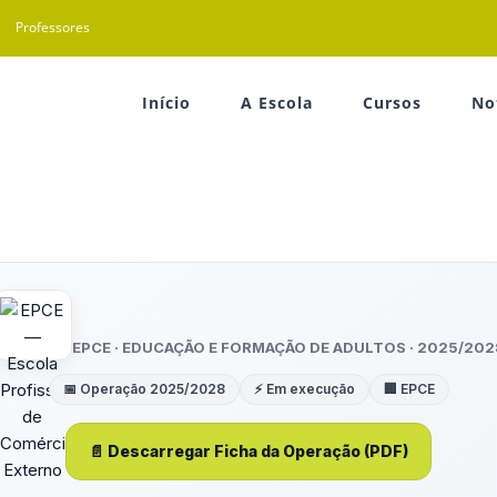
Professores
Início
A Escola
Cursos
No
PESSOAS-FSE+-0186770
EPCE · EDUCAÇÃO E FORMAÇÃO DE ADULTOS · 2025/202
📅 Operação 2025/2028
⚡ Em execução
🏢 EPCE
📄 Descarregar Ficha da Operação (PDF)