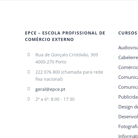
EPCE – ESCOLA PROFISSIONAL DE
CURSOS
COMÉRCIO EXTERNO
Audiovis
Rua de Gonçalo Cristóvão, 309
Cabeleire
4000-270 Porto
Comérci
222 076 800 (chamada para rede
Comunica
fixa nacional)
Comunica
geral@epce.pt
Publicid
2ª a 6ª: 8:00 - 17:30
Design d
Desenvol
Fotografi
Informát