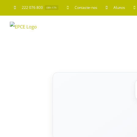
222 076 800
Contacte-nos
Alunos
08h-17h