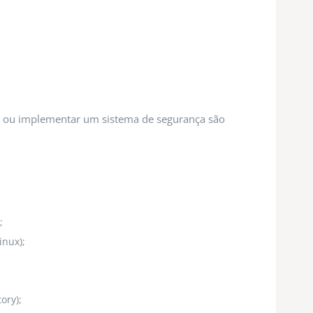
r ou implementar um sistema de segurança são
;
inux);
ory);