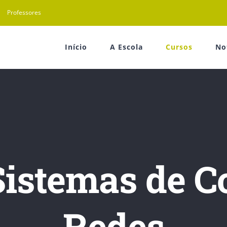
Professores
Início
A Escola
Cursos
No
Sistemas de 
Redes