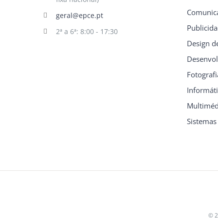
Comunica
geral@epce.pt
Publicid
2ª a 6ª: 8:00 - 17:30
Design d
Desenvol
Fotografi
Informát
Multiméd
Sistemas
© 2