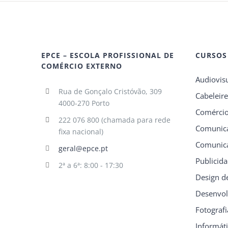
EPCE – ESCOLA PROFISSIONAL DE
CURSOS
COMÉRCIO EXTERNO
Audiovis
Rua de Gonçalo Cristóvão, 309
Cabeleire
4000-270 Porto
Comérci
222 076 800 (chamada para rede
Comunica
fixa nacional)
Comunica
geral@epce.pt
Publicid
2ª a 6ª: 8:00 - 17:30
Design d
Desenvol
Fotografi
Informát