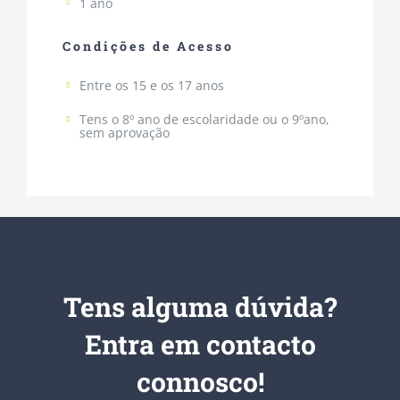
1 ano
Condições de Acesso
Entre os 15 e os 17 anos
Tens o 8º ano de escolaridade ou o 9ºano,
sem aprovação
Tens alguma dúvida?
Entra em contacto
connosco!